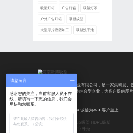
吸塑灯箱
广告灯箱
吸塑灯罩
户外广告灯箱
吸塑成型
大型厚片吸塑加工
吸塑洗手池
请您留言
吸塑厂家-河南新博塑业有限公司，是一家集研发、
计、生产、服务为一体综合型企业，为客户提供厚
感谢您的关注，当前客服人员不在
塑加工解决方案。
线，请填写一下您的信息，我们会
尽快和您联系。
厂家直销 ● 质量认证 ● 诚信为本 ● 客户至上
厚片吸塑
吸塑厂家
ABS吸塑
HDPE吸塑
美容机箱
医疗机箱
医疗外壳