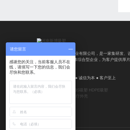
请您留言
吸塑厂家-河南新博塑业有限公司，是一家集研发、
计、生产、服务为一体综合型企业，为客户提供厚
感谢您的关注，当前客服人员不在
塑加工解决方案。
线，请填写一下您的信息，我们会
尽快和您联系。
厂家直销 ● 质量认证 ● 诚信为本 ● 客户至上
厚片吸塑
吸塑厂家
ABS吸塑
HDPE吸塑
美容机箱
医疗机箱
医疗外壳