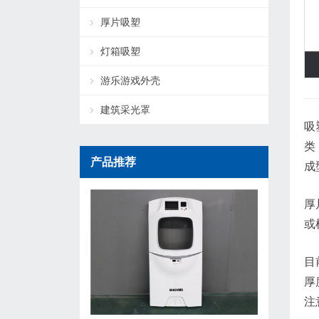
厚片吸塑
灯箱吸塑
游乐游戏外壳
建筑采光罩
吸
类
产品推荐
成
厚
或
目
厚
注