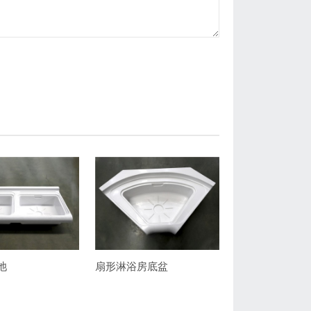
池
扇形淋浴房底盆