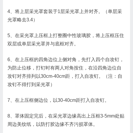
4、将上层采光罩套装于1层采光罩上并对齐。（单层采
光罩略去3.4）
5、在采光罩上压框上打整圈中性玻璃胶，将上压框压住
双层或单层采光罩并与底框对齐。
6、在上压框的四角边位上侧对角，先打入四个自攻钉，
为防止位移，打钉时有两人对角按住，在沿四角边位自
攻钉对齐排列以30cm-40cm距，打入自攻钉。（注：自
攻钉不得打到采光罩）
7、在上压框侧边位，以30-40cm距打入自攻钉。
8、罩体固定完后，在采光罩边缘高出上压框3-5mm处贴
周边美纹纸，以防打胶边缘不齐污损罩体。