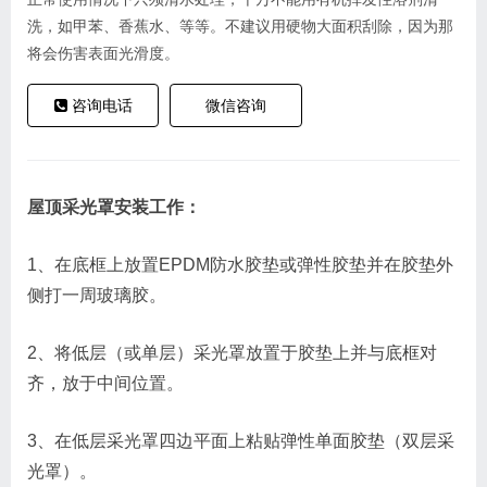
洗，如甲苯、香蕉水、等等。不建议用硬物大面积刮除，因为那
将会伤害表面光滑度。
咨询电话
微信咨询
屋顶采光罩安装工作：
1、在底框上放置EPDM防水胶垫或弹性胶垫并在胶垫外
侧打一周玻璃胶。
2、将低层（或单层）采光罩放置于胶垫上并与底框对
齐，放于中间位置。
3、在低层采光罩四边平面上粘贴弹性单面胶垫（双层采
光罩）。