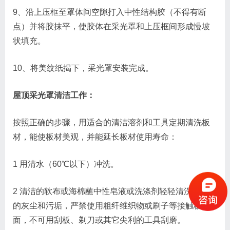
9、沿上压框至罩体间空隙打入中性结构胶（不得有断
点）并将胶抹平，使胶体在采光罩和上压框间形成慢坡
状填充。
10、将美纹纸揭下，采光罩安装完成。
屋顶采光罩清洁工作：
按照正确的步骤，用适合的清洁溶剂和工具定期清洗板
材，能使板材美观，并能延长板材使用寿命：
1 用清水（60℃以下）冲洗。
2 清洁的软布或海棉蘸中性皂液或洗涤剂轻轻清洗板面上
的灰尘和污垢，严禁使用粗纤维织物或刷子等接触板
面，不可用刮板、剃刀或其它尖利的工具刮磨。