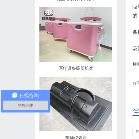
吸
的
备
吸
标
医疗设备吸塑机壳
分
在线咨询
销售经理
在
车辆仪表台