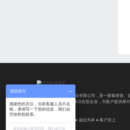
请您留言
吸塑厂家-河南新博塑业有限公司，是一家集研发、
计、生产、服务为一体综合型企业，为客户提供厚
感谢您的关注，当前客服人员不在
塑加工解决方案。
线，请填写一下您的信息，我们会
尽快和您联系。
厂家直销 ● 质量认证 ● 诚信为本 ● 客户至上