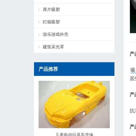
厚片吸塑
灯箱吸塑
游乐游戏外壳
建筑采光罩
产
产品推荐
吸
居
产
抗
产
儿童电动玩具车壳体