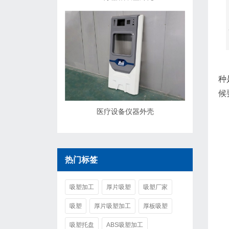
目
种
候
医疗设备仪器外壳
1
热门标签
2
吸塑加工
厚片吸塑
吸塑厂家
吸塑
厚片吸塑加工
厚板吸塑
吸塑托盘
ABS吸塑加工
1