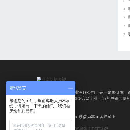
请您留言
吸塑厂家-河南新博塑业有限公司，是一家集研发、
计、生产、服务为一体综合型企业，为客户提供厚
感谢您的关注，当前客服人员不在
塑加工解决方案。
线，请填写一下您的信息，我们会
尽快和您联系。
厂家直销 ● 质量认证 ● 诚信为本 ● 客户至上
厚片吸塑
吸塑厂家
ABS吸塑
HDPE吸塑