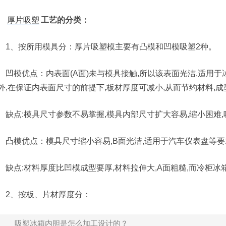
厚片吸塑
工艺的分类：
、按所用模具分：厚片吸塑模主要有凸模和凹模吸塑2种。
模优点：内表面(A面)未与模具接触,所以该表面光洁,适用于
外,在保证内表面尺寸的前提下,板材厚度可减小,从而节约材料,
点:模具尺寸参数不易掌握,模具内部尺寸扩大容易,缩小困难
模优点：模具尺寸缩小容易,B面光洁,适用于汽车仪表盘等要
点:材料厚度比凹模成型要厚,材料拉伸大,A面粗糙,而冷柜冰
、按板、片材厚度分：
吸塑冰箱内胆是怎么加工设计的？