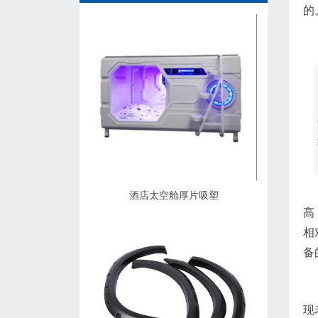
的
厚
酒店太空舱厚片吸塑
高
相
备
该
现