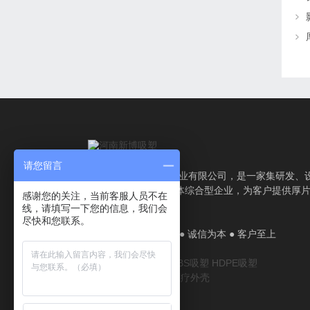
请您留言
吸塑厂家-河南新博塑业有限公司，是一家集研发、
计、生产、服务为一体综合型企业，为客户提供厚
感谢您的关注，当前客服人员不在
塑加工解决方案。
线，请填写一下您的信息，我们会
尽快和您联系。
厂家直销 ● 质量认证 ● 诚信为本 ● 客户至上
厚片吸塑
吸塑厂家
ABS吸塑
HDPE吸塑
美容机箱
医疗机箱
医疗外壳